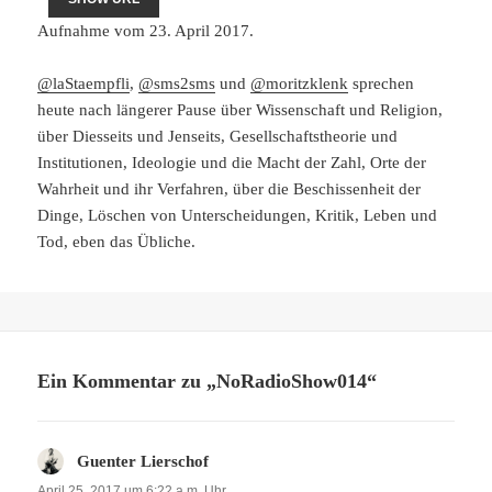
Aufnahme vom 23. April 2017.
@laStaempfli
,
@sms2sms
und
@moritzklenk
sprechen
heute nach längerer Pause über Wissenschaft und Religion,
über Diesseits und Jenseits, Gesellschaftstheorie und
Institutionen, Ideologie und die Macht der Zahl, Orte der
Wahrheit und ihr Verfahren, über die Beschissenheit der
Dinge, Löschen von Unterscheidungen, Kritik, Leben und
Tod, eben das Übliche.
Ein Kommentar zu „NoRadioShow014“
Guenter Lierschof
sagt:
April 25, 2017 um 6:22 a.m. Uhr