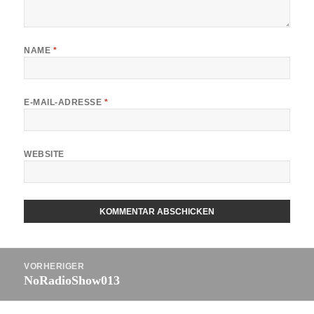
NAME
*
E-MAIL-ADRESSE
*
WEBSITE
Beitragsnavigation
VORHERIGER
NoRadioShow013
Vorheriger
Beitrag: