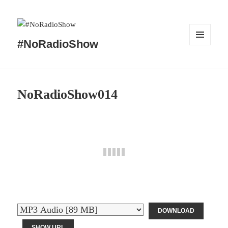
#NoRadioShow
MENÜ
UND
WIDGETS
NoRadioShow014
DOWNLOAD
SHOW URL