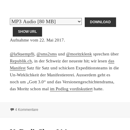
DOWNLOAD
SHOW URL
Aufnahme vom 22. Mai 2017.
@laStaempfli
,
@sms2sms
und
@moritzklenk
sprechen über
Republik.ch
, in der Schweiz der neueste hit; wir lesen
das
Manifest
Satz für Satz und schicken Expeditionsteams in die
Un-Wirklichkeit der Manifestiererei. Ausserdem geht es
noch um „Gott 3.0“ und das Versionengeschichtendrama,
das Moritz schon mal
im Podlog vordiskutiert
hatte.
zu NoRadioShow015
4 Kommentare