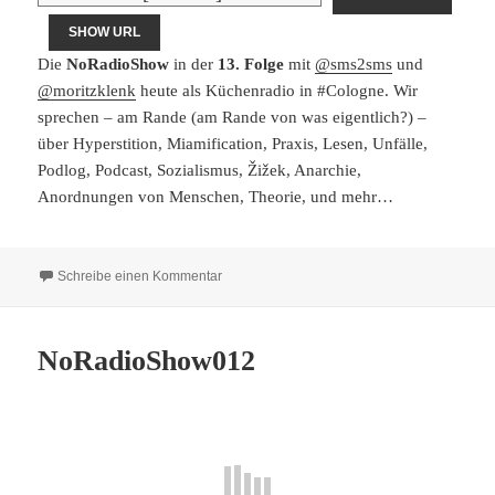
SHOW URL
Die
NoRadioShow
in der
13. Folge
mit
@sms2sms
und
@moritzklenk
heute als Küchenradio in #Cologne. Wir
sprechen – am Rande (am Rande von was eigentlich?) –
über Hyperstition, Miamification, Praxis, Lesen, Unfälle,
Podlog, Podcast, Sozialismus, Žižek, Anarchie,
Anordnungen von Menschen, Theorie, und mehr…
zu NoRadioShow013
Schreibe einen Kommentar
NoRadioShow012