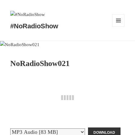
#NoRadioShow
MENÜ
UND
WIDGETS
NoRadioShow021
DOWNLOAD